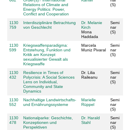
662
Order(s)? International
Kantel
nar
Relations of Climate and
(S)
Energy Politics: Power,
Conflict and Cooperation
1130
Interdisziplinäre Betrachtung
Dr. Melanie
Semi
759
von Geschlecht
Kirch
nar
Mona
(S)
Haddada
1130
Kriegswaffenparadigma:
Marcela
Semi
599
Entstehung, Funktion und
Muniz Pivaral
nar
Kritik am Konzept
(S)
sexualisierter Gewalt als
Kriegswaffe
1130
Resilience in Times of
Dr. Lilia
Semi
432
Polycrisis: A Social Sciences
Raileanu
nar
Lens on Individual,
(S)
Community and State
Dynamics
1130
Nachhaltige Landwirtschafts-
Marielle
Semi
552
und Ernährungssysteme
Rüppel
nar
(S)
1130
Nationalparke: Geschichte,
Dr. Harald
Semi
478
Konzeptionen und
Stahl
nar
Perspektiven
(S)