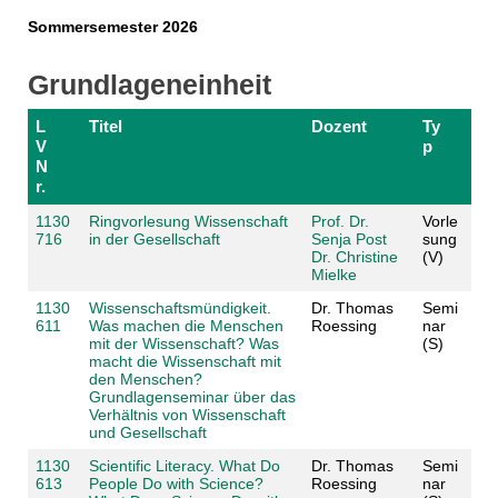
Sommersemester 2026
Grundlageneinheit
L
Titel
Dozent
Ty
V
p
N
r.
1130
Ringvorlesung Wissenschaft
Prof. Dr.
Vorle
716
in der Gesellschaft
Senja Post
sung
Dr. Christine
(V)
Mielke
1130
Wissenschaftsmündigkeit.
Dr. Thomas
Semi
611
Was machen die Menschen
Roessing
nar
mit der Wissenschaft? Was
(S)
macht die Wissenschaft mit
den Menschen?
Grundlagenseminar über das
Verhältnis von Wissenschaft
und Gesellschaft
1130
Scientific Literacy. What Do
Dr. Thomas
Semi
613
People Do with Science?
Roessing
nar