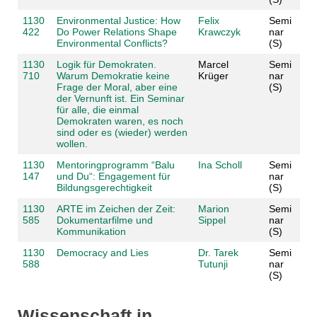
1130
Environmental Justice: How
Felix
Semi
422
Do Power Relations Shape
Krawczyk
nar
Environmental Conflicts?
(S)
1130
Logik für Demokraten.
Marcel
Semi
710
Warum Demokratie keine
Krüger
nar
Frage der Moral, aber eine
(S)
der Vernunft ist. Ein Seminar
für alle, die einmal
Demokraten waren, es noch
sind oder es (wieder) werden
wollen.
1130
Mentoringprogramm “Balu
Ina Scholl
Semi
147
und Du“: Engagement für
nar
Bildungsgerechtigkeit
(S)
1130
ARTE im Zeichen der Zeit:
Marion
Semi
585
Dokumentarfilme und
Sippel
nar
Kommunikation
(S)
1130
Democracy and Lies
Dr. Tarek
Semi
588
Tutunji
nar
(S)
Wissenschaft in