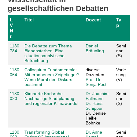
gesellschaftlichen Debatten
L
Titel
Dozent
Ty
V
p
N
r.
1130
Die Debatte zum Thema
Daniel
Semi
784
Bienensterben. Eine
Bräunling
nar
situationsanalytische
(S)
Betrachtung
1130
Colloquium Fundamentale:
diverse
Vorle
064
Mit erhobenem Zeigefinger?
Dozenten
sung
Wenn Moral den Diskurs
Prof. Dr.
(V)
bestimmt
Senja Post
1130
Klimaorte Karlsruhe -
Dr. Joachim
Semi
020
Nachhaltige Stadtplanung
Fallmann
nar
und regionaler Klimawandel
Dr. Hans
(S)
Schipper
Dr. Denise
Heike
Böhnke
1130
Transforming Global
Dr. Anne
Semi