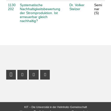
1130
Systematische
Dr. Volker
Semi
202
Nachhaltigkeitsbewertung
Stelzer
nar
der Stromproduktion. Ist
(S)
erneuerbar gleich
nachhaltig?
Profil Mastodon
Instagram Profil
Facebook Profil
Youtube Profil
KIT – Die Universität in der Helmholtz-Gemeinschaft
letzte Änderung: 07.06.2026