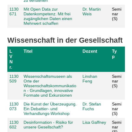
zu verstehen
1130
Mit Open Data zur
Dr. Martin
Semi
671
Datenkompetenz. Mit frei
Weis
nar
zugänglichen Daten einen
(S)
Mehrwert schaffen
Wissenschaft in der Gesellschaft
L
Titel
Dozent
Ty
V
p
N
r.
1130
Wissenschaftsmuseen als
Linshan
Semi
509
Orte der
Feng
nar
Wissenschaftskommunikatio
(S)
n - Grundlagen, innovative
Formate und Exkursionen
1130
Die Kunst der Überzeugung.
Dr. Stefan
Semi
073
Ein Debattier- und
Fuchs
nar
Verhandlungs-Workshop
(S)
1130
Desinformation - Risiko für
Lisa Gaffney
Semi
602
unsere Gesellschaft?
nar
(S)