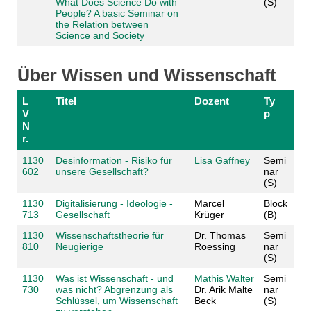
What Does Science Do with
(S)
People? A basic Seminar on
the Relation between
Science and Society
Über Wissen und Wissenschaft
L
Titel
Dozent
Ty
V
p
N
r.
1130
Desinformation - Risiko für
Lisa Gaffney
Semi
602
unsere Gesellschaft?
nar
(S)
1130
Digitalisierung - Ideologie -
Marcel
Block
713
Gesellschaft
Krüger
(B)
1130
Wissenschaftstheorie für
Dr. Thomas
Semi
810
Neugierige
Roessing
nar
(S)
1130
Was ist Wissenschaft - und
Mathis Walter
Semi
730
was nicht? Abgrenzung als
Dr. Arik Malte
nar
Schlüssel, um Wissenschaft
Beck
(S)