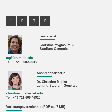
Profil Mastodon
Instagram Profil
Facebook Profil
Youtube Profil
Sekretariat
Christine Myglas, M.A.
Studium Generale
stg
∂
forum kit edu
Tel.: 0721 608‐42043
Ansprechpartnerin
Dr. Christine Mielke
Leitung Studium Generale
christine mielke
∂
kit edu
Tel: +49 721 608-46920
Vorlesungsverzeichnis (PDF ca. 7 MB)