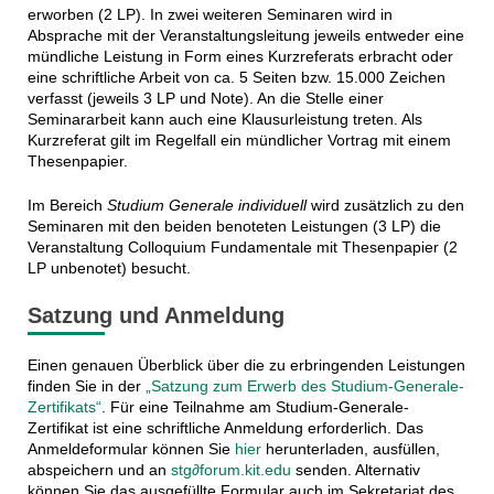
erworben (2 LP). In zwei weiteren Seminaren wird in
Absprache mit der Veranstaltungsleitung jeweils entweder eine
mündliche Leistung in Form eines Kurzreferats erbracht oder
eine schriftliche Arbeit von ca. 5 Seiten bzw. 15.000 Zeichen
verfasst (jeweils 3 LP und Note). An die Stelle einer
Seminararbeit kann auch eine Klausurleistung treten. Als
Kurzreferat gilt im Regelfall ein mündlicher Vortrag mit einem
Thesenpapier.
Im Bereich
Studium Generale individuell
wird zusätzlich zu den
Seminaren mit den beiden benoteten Leistungen (3 LP) die
Veranstaltung Colloquium Fundamentale mit Thesenpapier (2
LP unbenotet) besucht.
Satzung und Anmeldung
Einen genauen Überblick über die zu erbringenden Leistungen
finden Sie in der
„Satzung zum Erwerb des Studium-Generale-
Zertifikats“
.
Für eine Teilnahme am Studium-Generale-
Zertifikat ist eine schriftliche Anmeldung erforderlich. Das
Anmeldeformular können Sie
hier
herunterladen, ausfüllen,
abspeichern und an
stg∂forum.kit.edu
senden. Alternativ
können Sie das ausgefüllte Formular auch im Sekretariat des