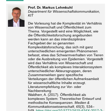
Prof. Dr. Markus Lehmkuhl
Department für Wissenschaftskommunikation,
KIT
Die Vorlesung hat die Komplexität im Verhältnis
von Wissenschaft und Öffentlichkeit zum
Thema. Vorgestellt wird eine Möglichkeit, wie
die Öffentlichkeitsforschung angebunden
werden kann an das interdisziplinäre
Fachgebiet der so genannten
Komplexitätsforschung, das sich mit ganz
unterschiedlichen emergenten Phänomenen
befasst, etwa das Schwarmverhalten von Tieren
oder die Ausbreitung von Epidemien. Vorgestellt
wird das Verhältnis von Wissenschaft und
Öffentlichkeit als komplexes Interaktionssystem
unterschiedlicher Akteursgruppen, deren
Zusammenwirken ganz spezifische
Verteilungen der öffentlichen Aufmerksamkeit
für wissenschaftliche Inhalte erzeugt.
Literaturempfehlung zur Vor- oder
Nachbereitung:
Waldherr, A. (2017). Öffentlichkeit als
komplexes System: Theoretischer Entwurf und
methodische Konsequenzen.
Medien &
Kommunikationswissenschaft
,
65
(3), 534–
549.
https://doi.org/10.5771/1615-634X-2017-3-