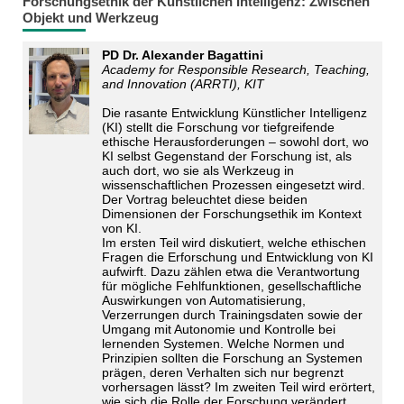
Forschungsethik der Künstlichen Intelligenz: Zwischen
Objekt und Werkzeug
PD Dr. Alexander Bagattini
Academy for Responsible Research, Teaching,
and Innovation (ARRTI), KIT
Die rasante Entwicklung Künstlicher Intelligenz
(KI) stellt die Forschung vor tiefgreifende
ethische Herausforderungen – sowohl dort, wo
KI selbst Gegenstand der Forschung ist, als
auch dort, wo sie als Werkzeug in
wissenschaftlichen Prozessen eingesetzt wird.
Der Vortrag beleuchtet diese beiden
Dimensionen der Forschungsethik im Kontext
von KI.
Im ersten Teil wird diskutiert, welche ethischen
Fragen die Erforschung und Entwicklung von KI
aufwirft. Dazu zählen etwa die Verantwortung
für mögliche Fehlfunktionen, gesellschaftliche
Auswirkungen von Automatisierung,
Verzerrungen durch Trainingsdaten sowie der
Umgang mit Autonomie und Kontrolle bei
lernenden Systemen. Welche Normen und
Prinzipien sollten die Forschung an Systemen
prägen, deren Verhalten sich nur begrenzt
vorhersagen lässt? Im zweiten Teil wird erörtert,
wie sich die Rolle der Forschung verändert,