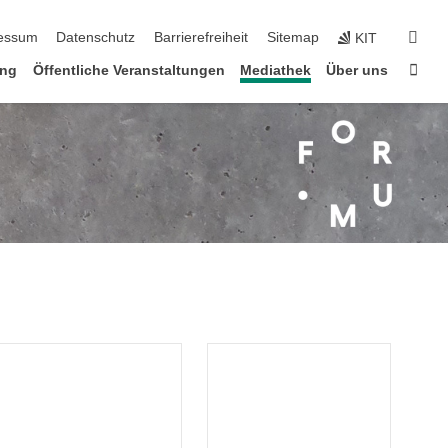
n
suc
essum
Datenschutz
Barrierefreiheit
Sitemap
KIT
Star
ung
Öffentliche Veranstaltungen
Mediathek
Über uns