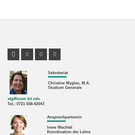
Profil Mastodon
Instagram Profil
Facebook Profil
Youtube Profil
Sekretariat
Christine Myglas, M.A.
Studium Generale
stg
∂
forum kit edu
Tel.: 0721 608‐42043
Ansprechpartnerin
Irene Wachtel
Koordination der Lehre