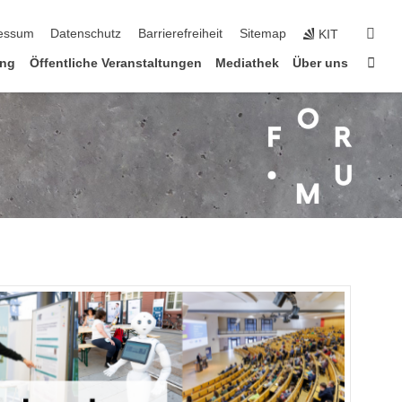
n
suc
essum
Datenschutz
Barrierefreiheit
Sitemap
KIT
Star
ung
Öffentliche Veranstaltungen
Mediathek
Über uns