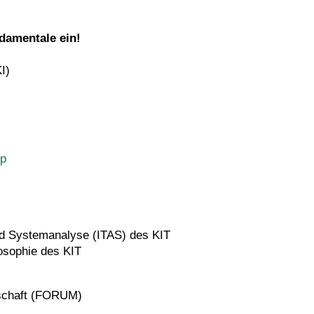
damentale ein!
I)
hp
und Systemanalyse (ITAS) des KIT
losophie des KIT
lschaft (FORUM)