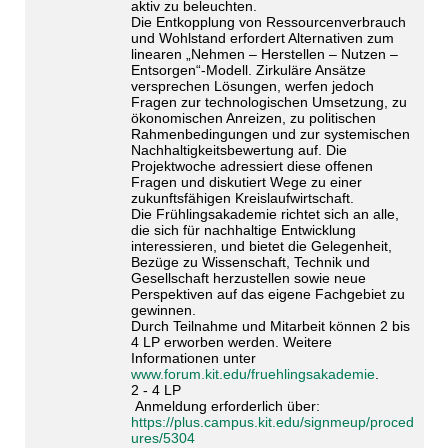
aktiv zu beleuchten.
Die Entkopplung von Ressourcenverbrauch
und Wohlstand erfordert Alternativen zum
linearen „Nehmen – Herstellen – Nutzen –
Entsorgen“-Modell. Zirkuläre Ansätze
versprechen Lösungen, werfen jedoch
Fragen zur technologischen Umsetzung, zu
ökonomischen Anreizen, zu politischen
Rahmenbedingungen und zur systemischen
Nachhaltigkeitsbewertung auf. Die
Projektwoche adressiert diese offenen
Fragen und diskutiert Wege zu einer
zukunftsfähigen Kreislaufwirtschaft.
Die Frühlingsakademie richtet sich an alle,
die sich für nachhaltige Entwicklung
interessieren, und bietet die Gelegenheit,
Bezüge zu Wissenschaft, Technik und
Gesellschaft herzustellen sowie neue
Perspektiven auf das eigene Fachgebiet zu
gewinnen.
Durch Teilnahme und Mitarbeit können 2 bis
4 LP erworben werden. Weitere
Informationen unter
www.forum.kit.edu/fruehlingsakademie
.
2 - 4 LP
Anmeldung erforderlich über:
https://plus.campus.kit.edu/signmeup/proced
ures/5304