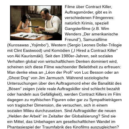
Filme über Contract Killer,
Auftragsmörder, gibt es in
verschiedenen Filmgenres:
natürlich Krimis, speziell
Gangsterfilme (z.B. Wim
Wenders „Der amerikanische
Freund“), Samuraifilme
(Kurosawas „Yojimbo“), Western (Sergio Leones Dollar-Trilogie
mit Clint Eastwood) und Komödien („I Hired a Contract Killer“
von Aki Kaurismäki). Seit den 1980er-Jahren, seit soziales
Verhalten global von wirtschaftlichem Denken dominiert wird,
scheinen sich diese Filme wachsender Beliebtheit zu erfreuen:
Man denke etwa an „Léon der Profi“ von Luc Besson oder an
„Ghost Dog“ von Jim Jarmusch. Während soziologische
Untersuchungen über den Auftragsmord eher die Banalität des
„Bösen“ zeigen (viele reale Auftragskiller sind schlecht bezahlt
oder handeln aus Gefälligkeit), werden Contract Killers im Film
dagegen zu mythischen Figuren oder gar zu Sympathieträgern
von tragischer Dimension, die versuchen, sich in einem
sozialen Milieu durchzusetzen. Sind Auftragskiller die neuen
„Helden der Arbeit“ im Zeitalter der Globalisierung? Sind sie
ein Mittel, das Unbehagen am gesellschaftlichen Wandel im
Phantasiespiel der Traumfabrik des Kinofilms auszugleichen?