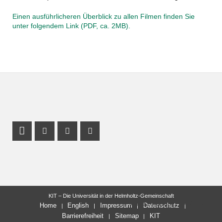
Einen ausführlicheren Überblick zu allen Filmen finden Sie
unter folgendem Link (PDF, ca. 2MB).
Profil Mastodon
Instagram Profil
Facebook Profil
Youtube Profil
KIT – Die Universität in der Helmholtz-Gemeinschaft
letzte Änderung: 25.06.2021
Home
English
Impressum
Datenschutz
Barrierefreiheit
Sitemap
KIT