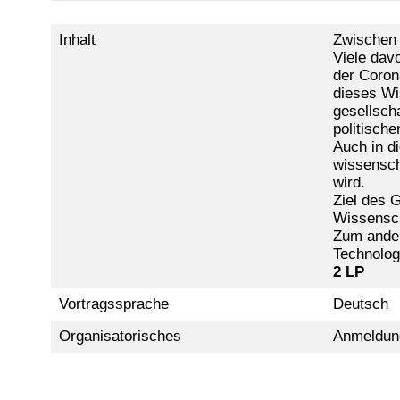
Inhalt
Zwischen 
Viele dav
der Coron
dieses Wi
gesellsch
politisch
Auch in d
wissensch
wird.
Ziel des 
Wissenscha
Zum ander
Technologi
2 LP
Vortragssprache
Deutsch
Organisatorisches
Anmeldung