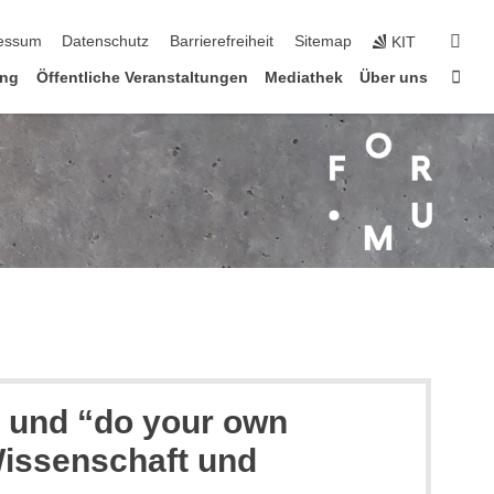
n
suc
essum
Datenschutz
Barrierefreiheit
Sitemap
KIT
Star
ung
Öffentliche Veranstaltungen
Mediathek
Über uns
” und “do your own
Wissenschaft und