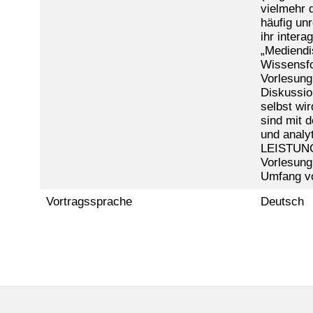
vielmehr 
häufig unr
ihr intera
„Mediendi
Wissensfo
Vorlesung
Diskussio
selbst wi
sind mit 
und analy
LEISTUNGS
Vorlesung
Umfang vo
Vortragssprache
Deutsch