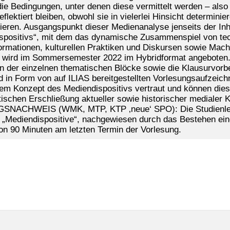
die Bedingungen, unter denen diese vermittelt werden – al
eflektiert bleiben, obwohl sie in vielerlei Hinsicht determi
gieren. Ausgangspunkt dieser Medienanalyse jenseits der Inh
spositivs“, mit dem das dynamische Zusammenspiel von te
rmationen, kulturellen Praktiken und Diskursen sowie Mach
 wird im Sommersemester 2022 im Hybridformat angeboten.
n der einzelnen thematischen Blöcke sowie die Klausurvorber
rd in Form von auf ILIAS bereitgestellten Vorlesungsaufze
dem Konzept des Mediendispositivs vertraut und können dies
tischen Erschließung aktueller sowie historischer medialer
NACHWEIS (WMK, MTP, KTP ‚neue‘ SPO): Die Studienleistu
 „Mediendispositive“, nachgewiesen durch das Bestehen eine
n 90 Minuten am letzten Termin der Vorlesung.