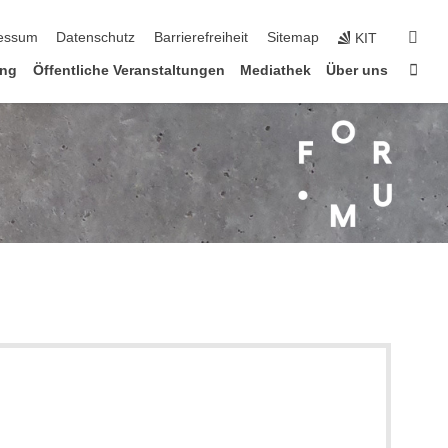
n
suc
essum
Datenschutz
Barrierefreiheit
Sitemap
KIT
Star
ung
Öffentliche Veranstaltungen
Mediathek
Über uns