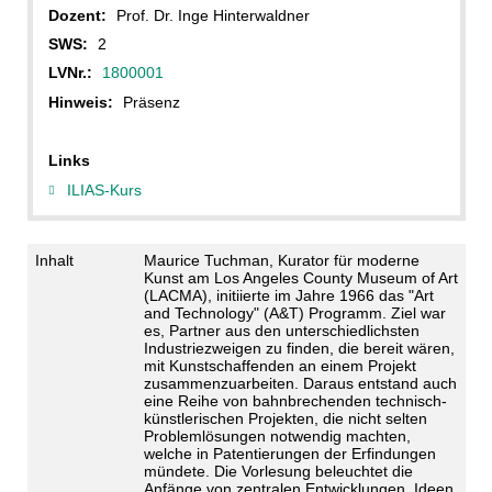
Dozent:
Prof. Dr. Inge Hinterwaldner
SWS:
2
LVNr.:
1800001
Hinweis:
Präsenz
Links
ILIAS-Kurs
Inhalt
Maurice Tuchman, Kurator für moderne
Kunst am Los Angeles County Museum of Art
(LACMA), initiierte im Jahre 1966 das "Art
and Technology" (A&T) Programm. Ziel war
es, Partner aus den unterschiedlichsten
Industriezweigen zu finden, die bereit wären,
mit Kunstschaffenden an einem Projekt
zusammenzuarbeiten. Daraus entstand auch
eine Reihe von bahnbrechenden technisch-
künstlerischen Projekten, die nicht selten
Problemlösungen notwendig machten,
welche in Patentierungen der Erfindungen
mündete. Die Vorlesung beleuchtet die
Anfänge von zentralen Entwicklungen, Ideen