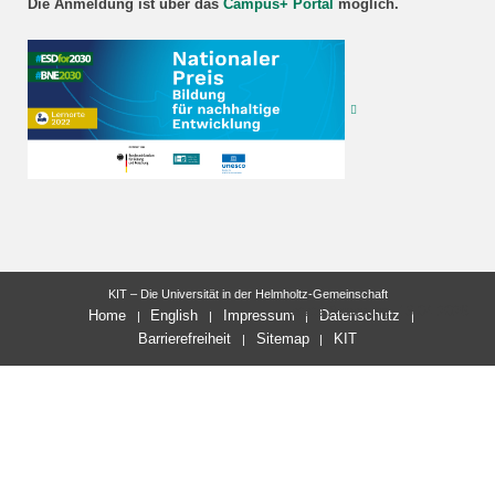
Die Anmeldung ist über das
Campus+ Portal
möglich.
KIT – Die Universität in der Helmholtz-Gemeinschaft
letzte Änderung: 13.04.2026
Home
English
Impressum
Datenschutz
Barrierefreiheit
Sitemap
KIT