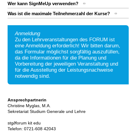
Wer kann SignMeUp verwenden?
Was ist die maximale Teilnehmerzahl der Kurse?
Anmeldung
Zu den Lehrveranstaltungen des FORUM ist
eine Anmeldung erforderlich! Wir bitten darum,
das Formular möglichst sorgfältig auszufüllen,
da die Informationen für die Planung und
Vorbereitung der jeweiligen Veranstaltung und
für die Ausstellung der Leistungsnachweise
notwendig sind.
Ansprechpartnerin
Christine Myglas, M.A.
Sekretariat Studium Generale und Lehre
stg
∂
forum kit edu
Telefon: 0721-608 42043