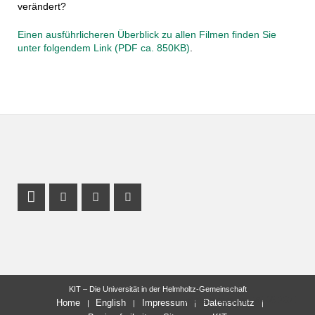
verändert?
Einen ausführlicheren Überblick zu allen Filmen finden Sie
unter folgendem Link (PDF ca. 850KB)
.
Profil Mastodon
Instagram Profil
Facebook Profil
Youtube Profil
KIT – Die Universität in der Helmholtz-Gemeinschaft
letzte Änderung: 25.06.2021
Home
English
Impressum
Datenschutz