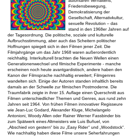
autoritären Verhaltens,
Friedensbewegung,
Demokratisierung der
Gesellschaft, Alternativkultur,
sexuelle Revolution – das
stand in den 1968er Jahren auf
der Tagesordnung. Die politische, soziale und kulturelle
Aufbruchsstimmung, aber auch das Scheitern politischer
Hoffnungen spiegelt sich in den Filmen jener Zeit. Die
Filmjahrgänge um das Jahr 1968 waren außerordentlich
reichhaltig. Interkulturell brachten die Neuen Wellen einen
Generationenwechsel und filmische Experimente - manche
erscheinen noch heute avantgardistisch, andere haben den
Kanon der Filmsprache nachhaltig erweitert; Filmgenres
wandelten sich. Einige der Autoren standen inhaltlich bereits
damals an der Schwelle zur filmischen Postmoderne. Die
Traumfabrik zeigte in ihrer 15. Auflage einen Querschnitt aus
Filmen unterschiedlicher Themen und Genres, aus rund zehn
Jahren seit 1964. Von frühen Filmen innovativer Regisseure
wie Jean-Luc Godard, Alexander Kluge, Michelangelo
Antonioni, Woody Allen oder Rainer Werner Fassbinder bis
zum Spätwerk eines Altmeisters wie Luis Buñuel, von
„Abschied von gestern“ bis zu „Easy Rider“ und „Woodstock“.
Wie nachhaltig haben diese Filme unsere Seherfahrungen