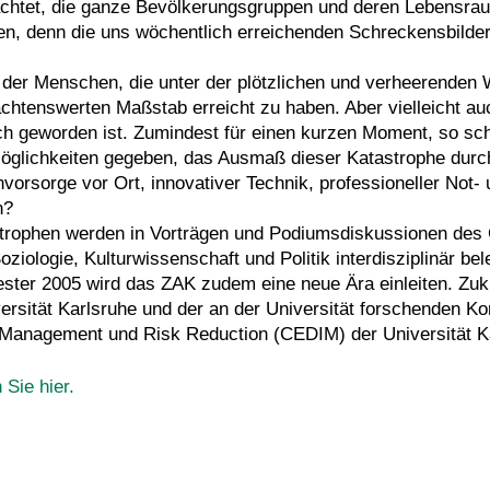
achtet, die ganze Bevölkerungsgruppen und deren Lebensrau
n, denn die uns wöchentlich erreichenden Schreckensbilder 
l der Menschen, die unter der plötzlichen und verheerenden 
tenswerten Maßstab erreicht zu haben. Aber vielleicht auch
lich geworden ist. Zumindest für einen kurzen Moment, so s
Möglichkeiten gegeben, das Ausmaß dieser Katastrophe dur
rsorge vor Ort, innovativer Technik, professioneller Not- u
n?
astrophen werden in Vorträgen und Podiumsdiskussionen d
iologie, Kulturwissenschaft und Politik interdisziplinär bel
r 2005 wird das ZAK zudem eine neue Ära einleiten. Zukü
ersität Karlsruhe und der an der Universität forschenden K
 Management und Risk Reduction (CEDIM) der Universität Ka
Sie hier.