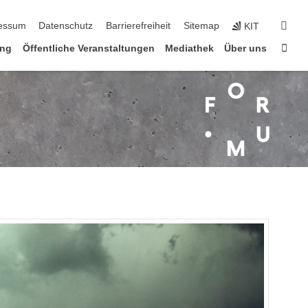
n
suc
essum
Datenschutz
Barrierefreiheit
Sitemap
KIT
Star
ung
Öffentliche Veranstaltungen
Mediathek
Über uns